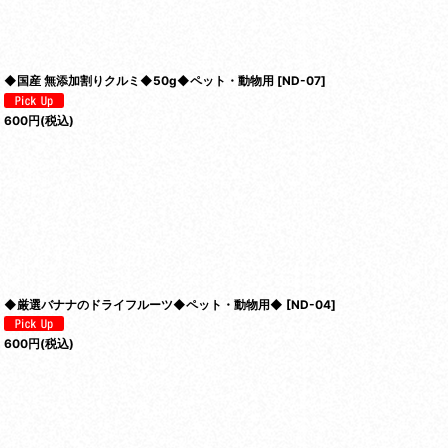
◆国産 無添加割りクルミ◆50g◆ペット・動物用
[
ND-07
]
600
円
(税込)
◆厳選バナナのドライフルーツ◆ペット・動物用◆
[
ND-04
]
600
円
(税込)