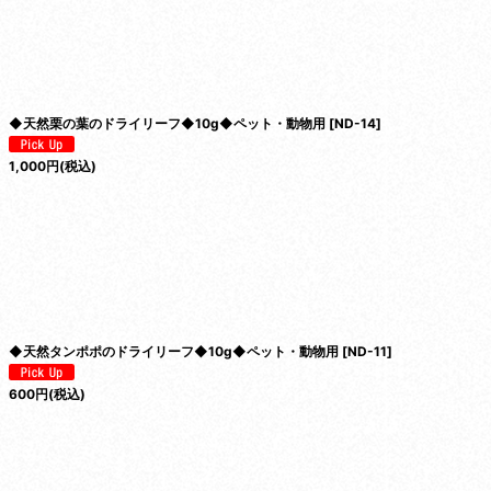
絞り込む
◆天然栗の葉のドライリーフ◆10g◆ペット・動物用
[
ND-14
]
1,000
円
(税込)
◆天然タンポポのドライリーフ◆10g◆ペット・動物用
[
ND-11
]
600
円
(税込)