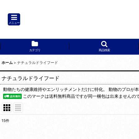
動物たちの健康維持や
メニュー
カテゴリ
商品検索
ホーム
>
ナチュラルドライフード
ナチュラルドライフード
動物たちの健康維持やエンリッチメントだけに特化。 動物のプロが
このマークは送料無料商品ですが同一梱包は出来ませんの
15
件
表示数
: