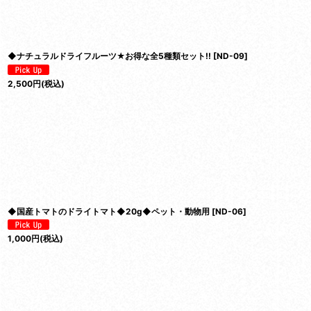
◆ナチュラルドライフルーツ★お得な全5種類セット!!
[
ND-09
]
2,500
円
(税込)
◆国産トマトのドライトマト◆20g◆ペット・動物用
[
ND-06
]
1,000
円
(税込)