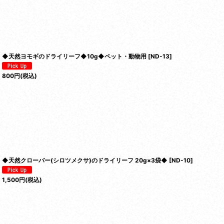
◆天然ヨモギのドライリーフ◆10g◆ペット・動物用
[
ND-13
]
800
円
(税込)
◆天然クローバー(シロツメクサ)のドライリーフ 20g×3袋◆
[
ND-10
]
1,500
円
(税込)