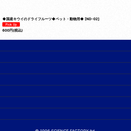
◆国産キウイのドライフルーツ◆ペット・動物用◆
[
ND-02
]
600
円
(税込)
© 1996 SCIENCE FACTORY ltd.