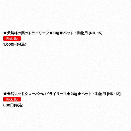
並び順
:
◆天然柿の葉のドライリーフ◆10g◆ペット・動物用
[
ND-15
]
1,000
円
(税込)
◆天然レッドクローバーのドライリーフ◆20g◆ペット・動物用
[
ND-12
]
600
円
(税込)