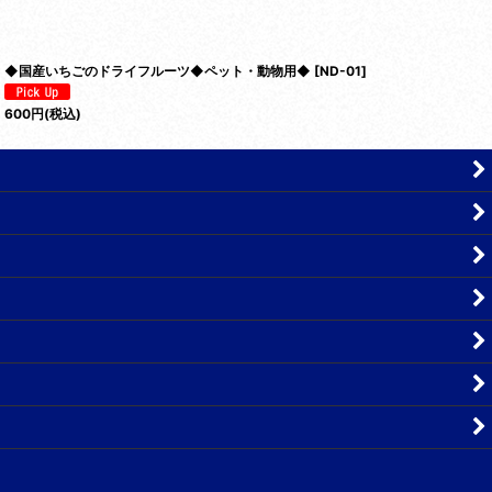
◆国産いちごのドライフルーツ◆ペット・動物用◆
[
ND-01
]
600
円
(税込)