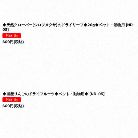
◆天然クローバー(シロツメクサ)のドライリーフ◆20g◆ペット・動物用
[
ND-
08
]
600
円
(税込)
◆国産りんごのドライフルーツ◆ペット・動物用◆
[
ND-05
]
600
円
(税込)