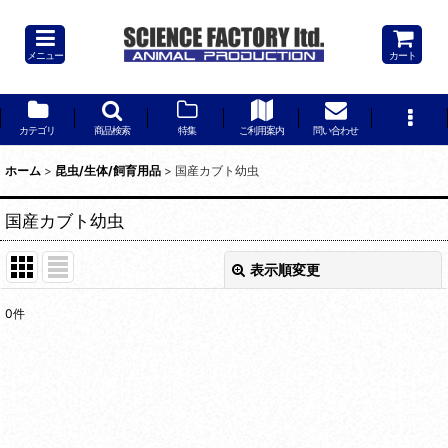
メニュー
カート
カテゴリ
商品検索
特集
ご利用案内
問い合わせ
ホーム
>
昆虫/生体/飼育用品
>
国産カブト幼虫
国産カブト幼虫
表示順変更
閉じる
0
件
表示数
:
並び順
:
絞り込む