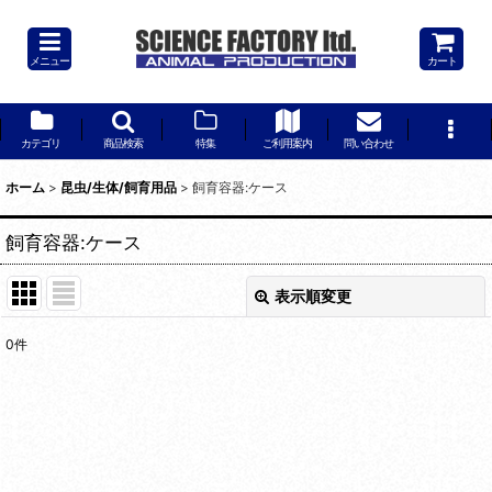
メニュー
カート
カテゴリ
商品検索
特集
ご利用案内
問い合わせ
ホーム
>
昆虫/生体/飼育用品
>
飼育容器:ケース
飼育容器:ケース
表示順変更
閉じる
0
件
表示数
:
並び順
:
絞り込む