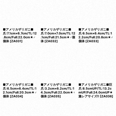
■アメリカザリガニ■
■アメリカザリガニ■
■アメリカザリガニ■
爪:7.1cm×6.7cm/TL:12
爪:7.0cm×7.0cm/TL:12
爪:6.5cm×6.4cm/TL:1
.8cm/Full:22.0cm★♂
.1cm/Full:21.5cm★♂個
2.2cm/Full:20.8cm★♂
個体
[
ZA031
]
体
[
ZA032
]
個体
[
ZA033
]
■アメリカザリガニ■
■アメリカザリガニ■
■アメリカザリガニ■巨
爪:6.5cm×6.4cm/TL:1
爪:3.2cm×6.2cm/TL:1
爪:8.5cmUP/TL:13.2c
2.1cm/Full:20.3cm★♂
4.3cm/Full:22.0cm★♀
mUP/Full:24.0cmUP★
個体
[
ZA034
]
個体
[
ZA035
]
激レアサイズ!!
[
ZA036
]