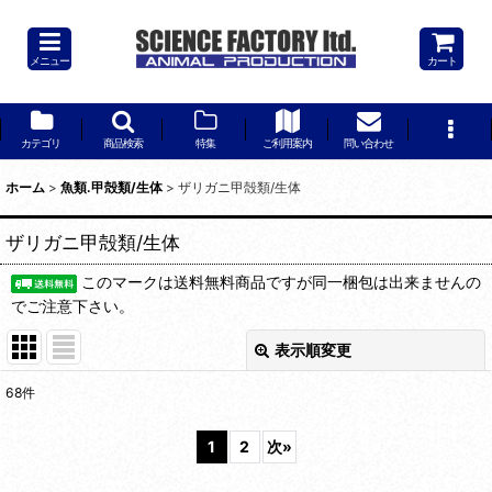
メニュー
カート
カテゴリ
商品検索
特集
ご利用案内
問い合わせ
ホーム
>
魚類.甲殻類/生体
>
ザリガニ甲殻類/生体
ザリガニ甲殻類/生体
このマークは送料無料商品ですが同一梱包は出来ませんの
でご注意下さい。
表示順変更
閉じる
68
件
表示数
:
1
2
次
»
並び順
: