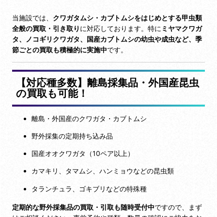
当施設では、
クワガタムシ・カブトムシをはじめとする甲虫類
全般の買取・引き取り
に対応しております。特に
ミヤマクワガ
タ、ノコギリクワガタ、国産カブトムシの幼虫や成虫など、季
節ごとの買取も積極的に実施中
です。
【対応種多数】離島採集品・外国産昆虫
の買取も可能！
離島・外国産のクワガタ・カブトムシ
野外採集の定期持ち込み品
国産オオクワガタ（10ペア以上）
カマキリ、タマムシ、ハンミョウなどの昆虫類
タランチュラ、ゴキブリなどの特殊種
定期的な野外採集品の買取・引取も随時受付中
ですので、まず