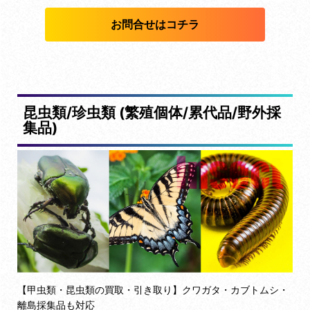
お問合せはコチラ
昆虫類/珍虫類 (繁殖個体/累代品/野外採
集品)
【甲虫類・昆虫類の買取・引き取り】クワガタ・カブトムシ・
離島採集品も対応