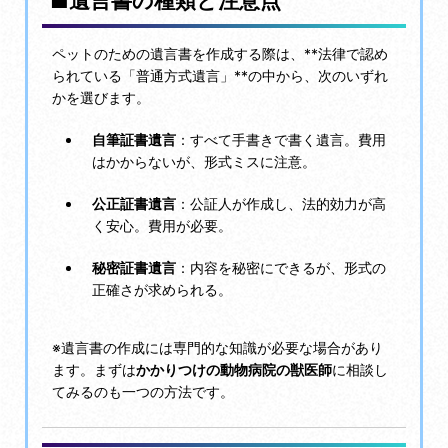
■遺言書の種類と注意点
ペットのための遺言書を作成する際は、**法律で認め
られている「普通方式遺言」**の中から、次のいずれ
かを選びます。
自筆証書遺言
：すべて手書きで書く遺言。費用
はかからないが、形式ミスに注意。
公正証書遺言
：公証人が作成し、法的効力が高
く安心。費用が必要。
秘密証書遺言
：内容を秘密にできるが、形式の
正確さが求められる。
※遺言書の作成には専門的な知識が必要な場合があり
ます。まずは
かかりつけの動物病院の獣医師
に相談し
てみるのも一つの方法です。