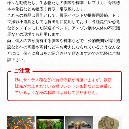
様々な動物たち、生き物たちの剥製や標本、レプリカ、骨格標
本や化石なども幅広く買取・引取致します。
これらの商品は原則として、展示イベントや撮影用装飾、ドラ
マ撮影小道具としても貸出用に使用しており、各種昆虫や恐竜
などをメインにした関連イベント、アマゾン展や人体の不思議
展などの現場でも利用します。
尚、個人の方が所有する剥製や標本などで、公的機関や福祉施
設などへの寄贈や寄付などをお考えになられているような方な
どには、個々に窓口をご紹介させて頂きますのでお気軽にご相
談下さい。
ご注意
稀にサイテス種などの買取依頼が御座いますが、譲渡
販売が禁止されている種ワシントン条約などに違反し
ているような種のお取引は致しておりません。