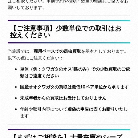
はご相談ください。事前予約や種類・数量の確認にご協力をお
願いしております。
【ご注意事項】少数単位での取引はお
控えください
当施設では、
商用ベースでの昆虫買取
を基本としております。
以下の点にご注意ください：
単体（例：クワガタのオス1匹のみ）での少数買取のご依
頼はご遠慮ください
国産オオクワガタの買取は最低10ペア単位から承ります
未成年者からの買取はお受けしておりません
年齢や取引内容について
虚偽の申告は固くお断りいたし
ます
【まずはご相談を】大量在庫やシーズ