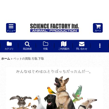
飼えなくなった動物たちの次の居場所…そんな子たちの中には現在もアニ
マルタレントとして現役で活躍している子たちも大勢います。ペット,爬
虫類,両生類,動物,哺乳類,猛禽類,熱帯魚,トカゲ,ヘビ,イグアナ,オオトカゲ,
リクガメ,フクロウ,タカ,ペット,サル,リスザル,マーモセット,ロリス,ウサ
ギ,オウム,買取,引取,保護施設,捕獲許可,鑑定
メニュー
カート
カテゴリ
商品検索
特集
ご利用案内
問い合わせ
ホーム
>
ペットの買取.引取.下取