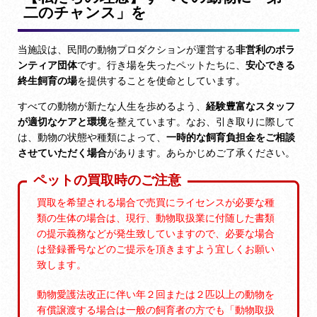
二のチャンス」を
当施設は、民間の動物プロダクションが運営する
非営利のボラ
ンティア団体
です。行き場を失ったペットたちに、
安心できる
終生飼育の場
を提供することを使命としています。
すべての動物が新たな人生を歩めるよう、
経験豊富なスタッフ
が適切なケアと環境
を整えています。なお、引き取りに際して
は、動物の状態や種類によって、
一時的な飼育負担金をご相談
させていただく場合
があります。あらかじめご了承ください。
ペットの買取時のご注意
買取を希望される場合で売買にライセンスが必要な種
類の生体の場合は、現行、動物取扱業に付随した書類
の提示義務などが発生致していますので、必要な場合
は登録番号などのご提示を頂きますよう宜しくお願い
致します。
動物愛護法改正に伴い年２回または２匹以上の動物を
有償譲渡する場合は一般の飼育者の方でも「動物取扱