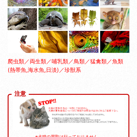
爬虫類／両生類／哺乳類／鳥類／猛禽類／魚類
(熱帯魚,海水魚,日淡)／珍獣系
注意
※犬猫の買取は行っておりません。