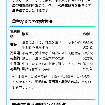
産の遺贈契約
を通じて、
ペットの終生飼育を条件に財
産を渡す
ことは可能です。
◎主な3つの契約方法
契約種
概要
税制
類
遺言によって、財産を譲り、ペットの終
相続税
遺贈
生飼育を依頼する
の対象
死因贈
贈与者と受遺者が「飼育の条件で財産を
相続税
与契約
譲る」と生前に合意する契約
の対象
生前贈
生きているうちに財産を譲り、ペットの
贈与税
与契約
世話を依頼する契約
の対象
※生前贈与には贈与税が、遺贈・死因贈与には相続税
がかかるため、
契約前に専門家へ相談されることをお
すすめ
します。