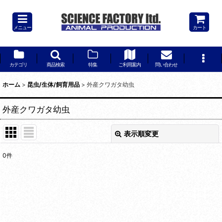
メニュー
カート
カテゴリ
商品検索
特集
ご利用案内
問い合わせ
ホーム
>
昆虫/生体/飼育用品
>
外産クワガタ幼虫
外産クワガタ幼虫
表示順変更
閉じる
0
件
表示数
:
並び順
:
絞り込む