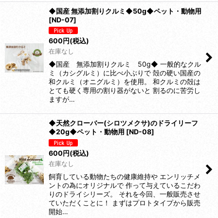
◆国産 無添加割りクルミ◆50g◆ペット・動物用
[
ND-07
]
600
円
(税込)
在庫なし
◆国産 無添加割りクルミ 50g◆ 一般的なクル
ミ（カシグルミ）に比べ小ぶりで 殻の硬い国産の
和クルミ（オニグルミ）を使用。 和クルミの殻は
とても硬く専用の割り器がないと 割るのに苦労し
ますが…
◆天然クローバー(シロツメクサ)のドライリーフ
◆20g◆ペット・動物用
[
ND-08
]
600
円
(税込)
在庫なし
飼育している動物たちの健康維持や エンリッチメ
ントの為にオリジナルで 作って与えているこだわ
りのドライシリーズ。 それを今回、一般販売させ
ていただくことに！ まずはプロトタイプから販売
開始…