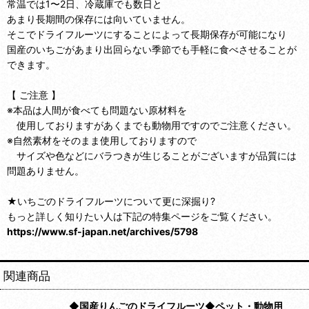
常温では1〜2日、冷蔵庫でも数日と
あまり長期間の保存には向いていません。
そこでドライフルーツにすることによって長期保存が可能になり
国産のいちごがあまり出回らない季節でも手軽に食べさせることが
できます。
【 ご注意 】
※本品は人間が食べても問題ない原材料を
使用しておりますがあくまでも動物用ですのでご注意ください。
※自然素材をそのまま使用しておりますので
サイズや色などにバラつきが生じることがございますが品質には
問題ありません。
★いちごのドライフルーツについて更に深掘り?
もっと詳しく知りたい人は下記の特集ページをご覧ください。
https://www.sf-japan.net/archives/5798
関連商品
◆国産りんごのドライフルーツ◆ペット・動物用