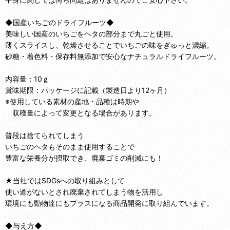
◆国産いちごのドライフルーツ◆
美味しい国産のいちごをヘタの部分まで丸ごと使用。
薄くスライスし、乾燥させることでいちごの味をぎゅっと濃縮。
砂糖・着色料・保存料無添加で安心なナチュラルドライフルーツ。
内容量：10ｇ
賞味期限：パッケージに記載（製造日より12ヶ月）
※使用している素材の産地・品種は時期や
収穫量によって変更となる場合があります。
普段は捨てられてしまう
いちごのヘタもそのまま使用することで
豊富な栄養分が摂取でき、廃棄ゴミの削減にも！
★当社ではSDGsへの取り組みとして
使い道がないとされ廃棄されてしまう物を活用し
環境にも動物達にもプラスになる商品開発に取り組んでいます。
◆与え方◆