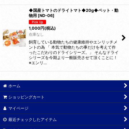
◆国産トマトのドライトマト◆20g◆ペット・動
物用
[
ND-06
]
1,000
円
(税込)
在庫なし
飼育している動物たちの健康維持やエンリッチメ
ントの為 「 本気で動物たちの事だけを考えて作
ったこだわりのドライシリーズ。」 そんなドライ
シリーズを今期より一般販売させて頂くことに！
※エンリ…
ホーム
ショッピングカート
マイページ
最近チェックしたアイテム