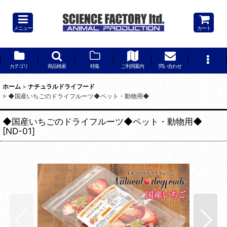
メニュー
カート
カテゴリ
商品検索
特集
ご利用案内
問い合わせ
ホーム
>
ナチュラルドライフード
>
◆国産いちごのドライフルーツ◆ペット・動物用◆
◆国産いちごのドライフルーツ◆ペット・動物用◆
[
ND-01
]