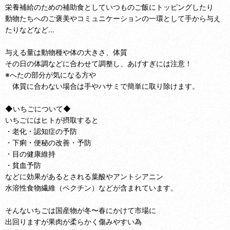
栄養補給のための補助食としていつものご飯にトッピングしたり
動物たちへのご褒美やコミュニケーションの一環として手から与え
たりなどなど…
与える量は動物種や体の大きさ、体質
その日の体調などに合わせて調整し、あげすぎには注意！
※へたの部分が気になる方や
体質に合わない場合は手やハサミで簡単に取り除けます。
◆いちごについて◆
いちごにはヒトが摂取すると
・老化・認知症の予防
・下痢・便秘の改善・予防
・目の健康維持
・貧血予防
などに効果があるとされる葉酸やアントシアニン
水溶性食物繊維（ペクチン）などが含まれています。
そんないちごは国産物が冬〜春にかけて市場に
出回りますが果肉が柔らかく傷みやすい為