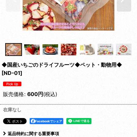
◆国産いちごのドライフルーツ◆ペット・動物用◆
[
ND-01
]
販売価格
:
600
円
(税込)
在庫なし
Facebookでシェア
返品特約に関する重要事項