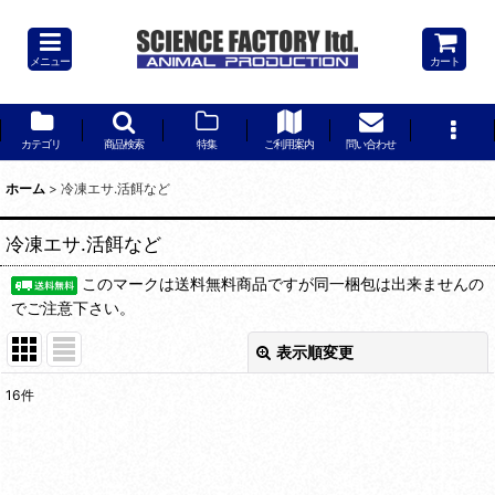
メニュー
カート
カテゴリ
商品検索
特集
ご利用案内
問い合わせ
ホーム
>
冷凍エサ.活餌など
冷凍エサ.活餌など
このマークは送料無料商品ですが同一梱包は出来ませんの
でご注意下さい。
表示順変更
閉じる
16
件
表示数
:
並び順
: