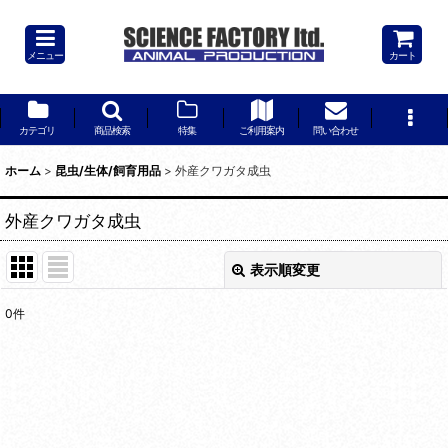
メニュー
カート
カテゴリ
商品検索
特集
ご利用案内
問い合わせ
ホーム
>
昆虫/生体/飼育用品
>
外産クワガタ成虫
外産クワガタ成虫
表示順変更
閉じる
0
件
表示数
:
並び順
:
絞り込む