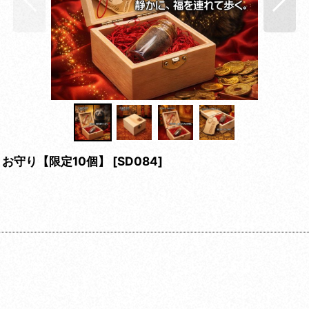
お守り【限定10個】
[
SD084
]