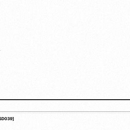
。
SD039
]