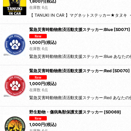
1,800
円
(税込)
在庫数 6点
【 TANUKI IN CAR 】マグネットステッカー
緊急災害時動物救済活動支援ステッカー:Blue
[
SD071
]
1,000
円
(税込)
在庫数 6点
緊急災害時動物救済活動支援ステッカー:Blue あな
緊急災害時動物救済活動支援ステッカー:Red
[
SD070
]
1,000
円
(税込)
在庫数 6点
緊急災害時動物救済活動支援ステッカー:Red あなた
野生動物・傷病鳥獣保護支援ステッカー
[
SD069
]
1,000
円
(税込)
在庫数 6点