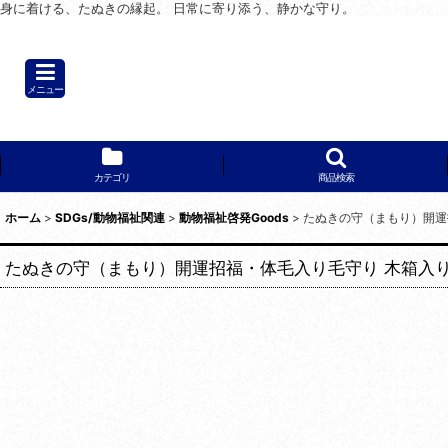
身に着ける、たぬきの縁起。 日常に寄り添う、静かな守り。
メニュー
カテゴリ
商品検索
ホーム
>
SDGs/動物福祉関連
>
動物福祉啓発Goods
>
たぬきの守（まもり）開運
たぬきの守（まもり）開運招福・体毛入り毛守り 木箱入り