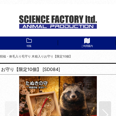
静かに、福を連れて歩く。
特集
ご利用案内
招福・体毛入り毛守り 木箱入りお守り【限定10個】
お守り【限定10個】
[
SD084
]