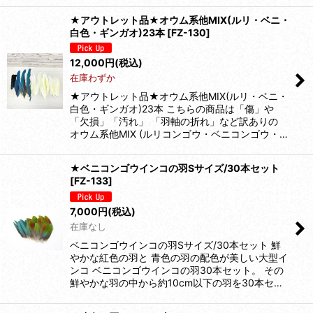
★アウトレット品★オウム系他MIX(ルリ・ベニ・
白色・ギンガオ)23本
[
FZ-130
]
12,000
円
(税込)
在庫わずか
★アウトレット品★オウム系他MIX(ルリ・ベニ・
白色・ギンガオ)23本 こちらの商品は「傷」や
「欠損」「汚れ」 「羽軸の折れ」など訳ありの
オウム系他MIX (ルリコンゴウ・ベニコンゴウ・…
★ベニコンゴウインコの羽Sサイズ/30本セット
[
FZ-133
]
7,000
円
(税込)
在庫なし
ベニコンゴウインコの羽Sサイズ/30本セット 鮮
やかな紅色の羽と 青色の羽の配色が美しい大型イ
ンコ ベニコンゴウインコの羽30本セット。 その
鮮やかな羽の中から約10cm以下の羽を30本セ…