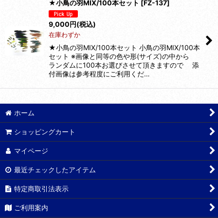
★小鳥の羽MIX/100本セット
[
FZ-137
]
9,000
円
(税込)
在庫わずか
★小鳥の羽MIX/100本セット 小鳥の羽MIX/100本
セット ※画像と同等の色や形(サイズ)の中から
ランダムに100本お選びさせて頂きますので 添
付画像は参考程度にご利用くだ…
ホーム
ショッピングカート
マイページ
最近チェックしたアイテム
特定商取引法表示
ご利用案内