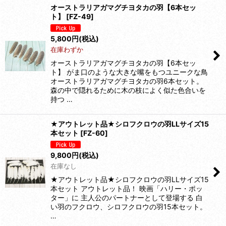
オーストラリアガマグチヨタカの羽【6本セッ
ト】
[
FZ-49
]
5,800
円
(税込)
在庫わずか
オーストラリアガマグチヨタカの羽【6本セッ
ト】 がま口のような大きな嘴をもつユニークな鳥
オーストラリアガマグチヨタカの羽6本セット。
森の中で隠れるために木の枝によく似た色合いを
持つ …
★アウトレット品★シロフクロウの羽LLサイズ15
本セット
[
FZ-60
]
9,800
円
(税込)
在庫なし
★アウトレット品★シロフクロウの羽LLサイズ15
本セット アウトレット品！ 映画「ハリー・ポッ
ター」に 主人公のパートナーとして登場する 白
い羽のフクロウ、シロフクロウの羽15本セット。
…