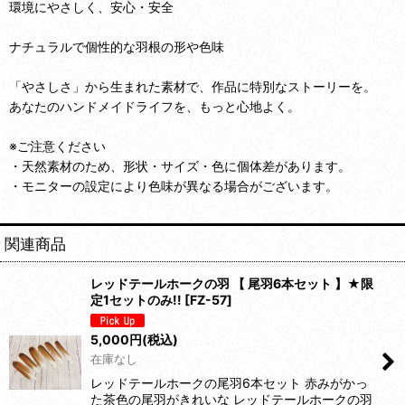
環境にやさしく、安心・安全
ナチュラルで個性的な羽根の形や色味
「やさしさ」から生まれた素材で、作品に特別なストーリーを。
あなたのハンドメイドライフを、もっと心地よく。
※ご注意ください
・天然素材のため、形状・サイズ・色に個体差があります。
・モニターの設定により色味が異なる場合がございます。
関連商品
レッドテールホークの羽 【 尾羽6本セット 】★限
定1セットのみ!!
[
FZ-57
]
5,000
円
(税込)
在庫なし
レッドテールホークの尾羽6本セット 赤みがかっ
た茶色の尾羽がきれいな レッドテールホークの羽