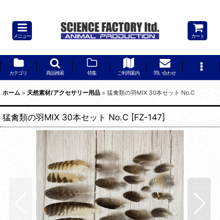
猛禽類の羽MIX 30本セット No.C
メニュー
カート
カテゴリ
商品検索
特集
ご利用案内
問い合わせ
ホーム
>
天然素材/アクセサリー用品
>
猛禽類の羽MIX 30本セット No.C
猛禽類の羽MIX 30本セット No.C
[
FZ-147
]