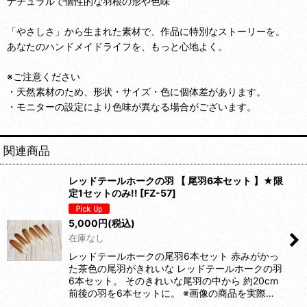
ナチュラルで個性的な羽根の形や色味
「やさしさ」から生まれた素材で、作品に特別なストーリーを。
あなたのハンドメイドライフを、もっと心地よく。
※ご注意ください
・天然素材のため、形状・サイズ・色に個体差があります。
・モニターの設定により色味が異なる場合がございます。
関連商品
レッドテールホークの羽 【 尾羽6本セット 】★限
定1セットのみ!!
[
FZ-57
]
5,000
円
(税込)
在庫なし
レッドテールホークの尾羽6本セット 赤みがかっ
た茶色の尾羽がきれいな レッドテールホークの羽
6本セット。 そのきれいな尾羽の中から 約20cm
前後の羽を6本セットに。 ※画像の商品を実際…