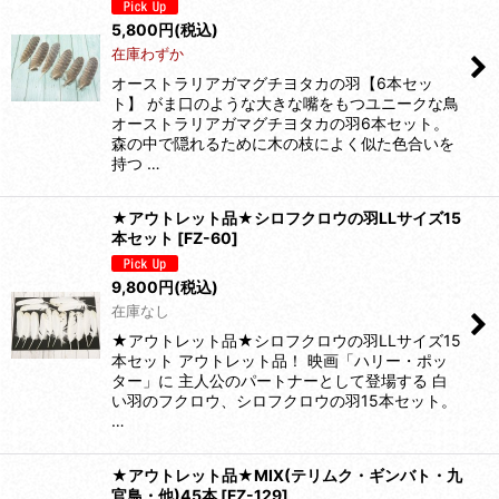
5,800
円
(税込)
在庫わずか
オーストラリアガマグチヨタカの羽【6本セッ
ト】 がま口のような大きな嘴をもつユニークな鳥
オーストラリアガマグチヨタカの羽6本セット。
森の中で隠れるために木の枝によく似た色合いを
持つ …
★アウトレット品★シロフクロウの羽LLサイズ15
本セット
[
FZ-60
]
9,800
円
(税込)
在庫なし
★アウトレット品★シロフクロウの羽LLサイズ15
本セット アウトレット品！ 映画「ハリー・ポッ
ター」に 主人公のパートナーとして登場する 白
い羽のフクロウ、シロフクロウの羽15本セット。
…
★アウトレット品★MIX(テリムク・ギンバト・九
官鳥・他)45本
[
FZ-129
]