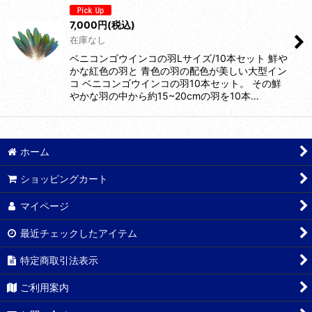
7,000
円
(税込)
在庫なし
ベニコンゴウインコの羽Lサイズ/10本セット 鮮や
かな紅色の羽と 青色の羽の配色が美しい大型イン
コ ベニコンゴウインコの羽10本セット。 その鮮
やかな羽の中から約15~20cmの羽を10本…
ホーム
ショッピングカート
マイページ
最近チェックしたアイテム
特定商取引法表示
ご利用案内