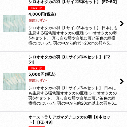
シロオオタカの羽【Lサイズ5本セット】
[
FZ-50
]
4,000
円
(税込)
在庫わずか
シロオオタカの羽【Lサイズ5本セット】 日本にも
生息する猛禽類オオタカの亜種 シロオオタカの羽
5本セット。 真っ白な羽や白地に薄い茶色の縞模
様のはいった 羽の中から約15~20cmの羽を5…
シロオオタカの羽【LLサイズ6本セット】
[
FZ-
51
]
5,000
円
(税込)
在庫わずか
シロオオタカの羽【LLサイズ6本セット】 日本に
も生息する猛禽類オオタカの亜種 シロオオタカの
羽6本セット。 真っ白な羽や白地に薄い茶色の縞
模様のはいった 羽の中から約20cm以上の羽を6…
オーストラリアガマグチヨタカの羽【6本セッ
ト】
[
FZ-49
]