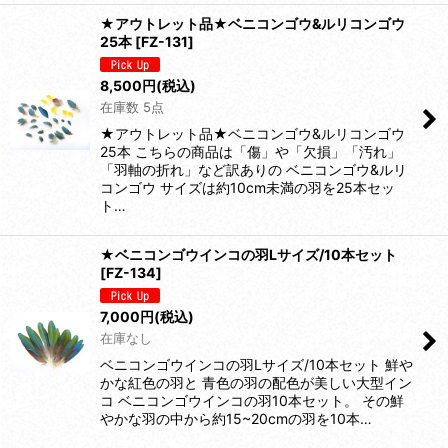
★アウトレット品★ベニコンゴウ&ルリコンゴウ
25本
[
FZ-131
]
8,500
円
(税込)
在庫数 5点
★アウトレット品★ベニコンゴウ&ルリコンゴウ
25本 こちらの商品は「傷」や「欠損」「汚れ」
「羽軸の折れ」など訳ありの ベニコンゴウ&ルリ
コンゴウ サイズは約10cm未満の羽を25本セッ
ト…
★ベニコンゴウインコの羽Lサイズ/10本セット
[
FZ-134
]
7,000
円
(税込)
在庫なし
ベニコンゴウインコの羽Lサイズ/10本セット 鮮や
かな紅色の羽と 青色の羽の配色が美しい大型イン
コ ベニコンゴウインコの羽10本セット。 その鮮
やかな羽の中から約15~20cmの羽を10本…