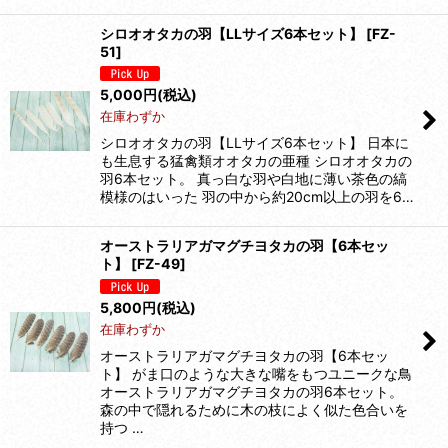
シロオオタカの羽【LLサイズ6本セット】
[
FZ-
51
]
5,000
円
(税込)
在庫わずか
シロオオタカの羽【LLサイズ6本セット】 日本に
も生息する猛禽類オオタカの亜種 シロオオタカの
羽6本セット。 真っ白な羽や白地に薄い茶色の縞
模様のはいった 羽の中から約20cm以上の羽を6…
オーストラリアガマグチヨタカの羽【6本セッ
ト】
[
FZ-49
]
5,800
円
(税込)
在庫わずか
オーストラリアガマグチヨタカの羽【6本セッ
ト】 がま口のような大きな嘴をもつユニークな鳥
オーストラリアガマグチヨタカの羽6本セット。
森の中で隠れるために木の枝によく似た色合いを
持つ …