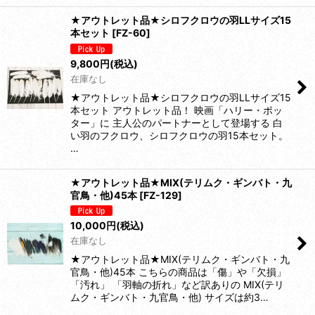
★アウトレット品★シロフクロウの羽LLサイズ15
本セット
[
FZ-60
]
9,800
円
(税込)
在庫なし
★アウトレット品★シロフクロウの羽LLサイズ15
本セット アウトレット品！ 映画「ハリー・ポッ
ター」に 主人公のパートナーとして登場する 白
い羽のフクロウ、シロフクロウの羽15本セット。
…
★アウトレット品★MIX(テリムク・ギンバト・九
官鳥・他)45本
[
FZ-129
]
10,000
円
(税込)
在庫なし
★アウトレット品★MIX(テリムク・ギンバト・九
官鳥・他)45本 こちらの商品は「傷」や「欠損」
「汚れ」 「羽軸の折れ」など訳ありの MIX(テリ
ムク・ギンバト・九官鳥・他) サイズは約3…