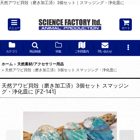
天然アワビ貝殻（磨き加工済）3個セット｜スマッジング・浄化皿に
★アウトレット品★猛禽類の羽 B品 28本セット
メニュー
カート
カテゴリ
商品検索
特集
ご利用案内
問い合わせ
ホーム
>
天然素材/アクセサリー用品
>
天然アワビ貝殻（磨き加工済）3個セット スマッジング・浄化皿に
天然アワビ貝殻（磨き加工済）3個セット スマッジン
グ・浄化皿に
[
FZ-141
]