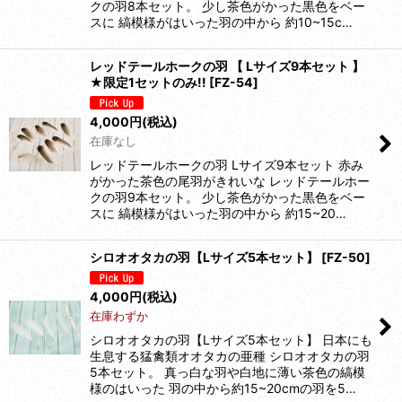
クの羽8本セット。 少し茶色がかった黒色をベー
スに 縞模様がはいった羽の中から 約10~15c…
レッドテールホークの羽 【 Lサイズ9本セット 】
★限定1セットのみ!!
[
FZ-54
]
4,000
円
(税込)
在庫なし
レッドテールホークの羽 Lサイズ9本セット 赤み
がかった茶色の尾羽がきれいな レッドテールホー
クの羽9本セット。 少し茶色がかった黒色をベー
スに 縞模様がはいった羽の中から 約15~20…
シロオオタカの羽【Lサイズ5本セット】
[
FZ-50
]
4,000
円
(税込)
在庫わずか
シロオオタカの羽【Lサイズ5本セット】 日本にも
生息する猛禽類オオタカの亜種 シロオオタカの羽
5本セット。 真っ白な羽や白地に薄い茶色の縞模
様のはいった 羽の中から約15~20cmの羽を5…