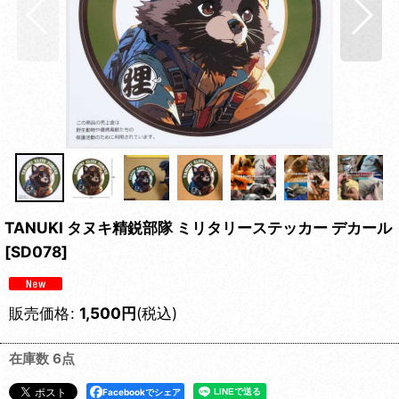
TANUKI タヌキ精鋭部隊 ミリタリーステッカー デカール
[
SD078
]
販売価格
:
1,500
円
(税込)
在庫数 6点
Facebookでシェア