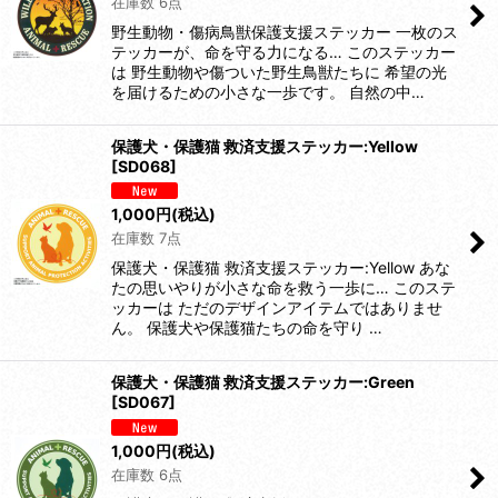
在庫数 6点
野生動物・傷病鳥獣保護支援ステッカー 一枚のス
テッカーが、命を守る力になる… このステッカー
は 野生動物や傷ついた野生鳥獣たちに 希望の光
を届けるための小さな一歩です。 自然の中…
保護犬・保護猫 救済支援ステッカー:Yellow
[
SD068
]
1,000
円
(税込)
在庫数 7点
保護犬・保護猫 救済支援ステッカー:Yellow あな
たの思いやりが小さな命を救う一歩に… このステ
ッカーは ただのデザインアイテムではありませ
ん。 保護犬や保護猫たちの命を守り …
保護犬・保護猫 救済支援ステッカー:Green
[
SD067
]
1,000
円
(税込)
在庫数 6点