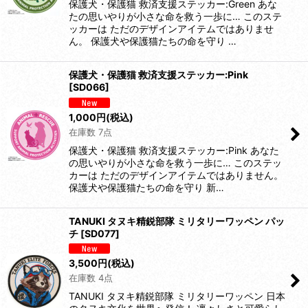
保護犬・保護猫 救済支援ステッカー:Green あな
たの思いやりが小さな命を救う一歩に… このステ
ッカーは ただのデザインアイテムではありませ
ん。 保護犬や保護猫たちの命を守り …
保護犬・保護猫 救済支援ステッカー:Pink
[
SD066
]
1,000
円
(税込)
在庫数 7点
保護犬・保護猫 救済支援ステッカー:Pink あなた
の思いやりが小さな命を救う一歩に… このステッ
カーは ただのデザインアイテムではありません。
保護犬や保護猫たちの命を守り 新…
TANUKI タヌキ精鋭部隊 ミリタリーワッペン パッ
チ
[
SD077
]
3,500
円
(税込)
在庫数 4点
TANUKI タヌキ精鋭部隊 ミリタリーワッペン 日本