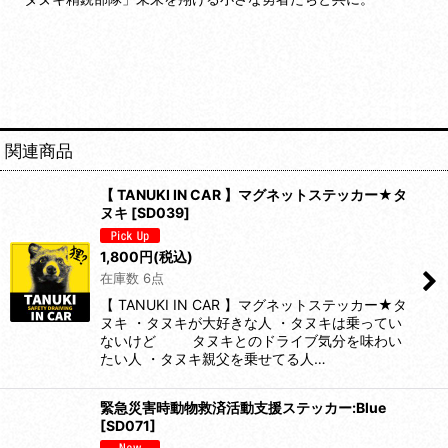
関連商品
【 TANUKI IN CAR 】マグネットステッカー★タ
ヌキ
[
SD039
]
1,800
円
(税込)
在庫数 6点
【 TANUKI IN CAR 】マグネットステッカー★タ
ヌキ ・タヌキが大好きな人 ・タヌキは乗ってい
ないけど タヌキとのドライブ気分を味わい
たい人 ・タヌキ親父を乗せてる人…
緊急災害時動物救済活動支援ステッカー:Blue
[
SD071
]