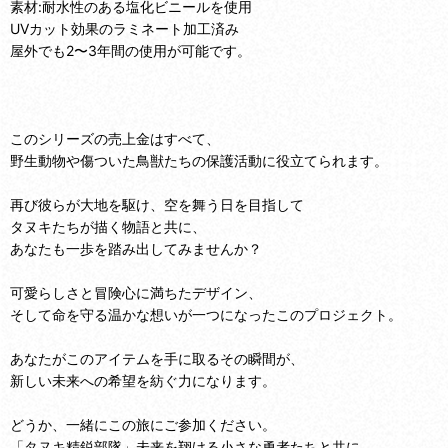
素材:耐水性のある塩化ビニールを使用
UVカット効果のラミネート加工済み
屋外でも2〜3年間の使用が可能です。
このシリーズの売上金はすべて、
野生動物や傷ついた鳥獣たちの保護活動に役立てられます。
再び彼らが大地を駆け、空を舞う日を目指して
タヌキたちが描く物語と共に、
あなたも一歩を踏み出してみませんか？
可愛らしさと冒険心に満ちたデザイン、
そして命を守る温かな想いが一つになったこのプロジェクト。
あなたがこのアイテムを手に取るその瞬間が、
新しい未来への希望を紡ぐ力になります。
どうか、一緒にこの旅にご参加ください。
「タヌキ精鋭部隊」未来を翔ける小さな勇者たちと共に。