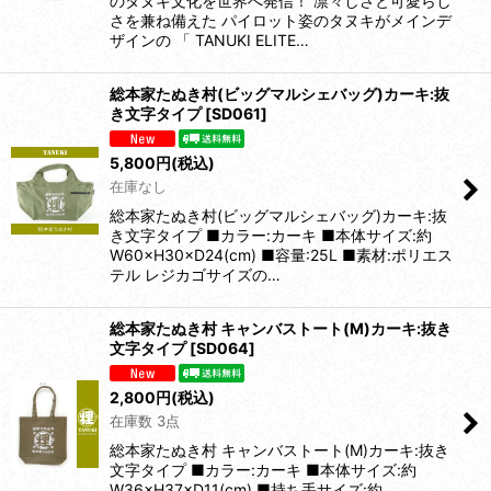
のタヌキ文化を世界へ発信！ 凛々しさと可愛らし
さを兼ね備えた パイロット姿のタヌキがメインデ
ザインの 「 TANUKI ELITE…
総本家たぬき村(ビッグマルシェバッグ)カーキ:抜
き文字タイプ
[
SD061
]
5,800
円
(税込)
在庫なし
総本家たぬき村(ビッグマルシェバッグ)カーキ:抜
き文字タイプ ■カラー:カーキ ■本体サイズ:約
W60×H30×D24(cm) ■容量:25L ■素材:ポリエス
テル レジカゴサイズの…
総本家たぬき村 キャンバストート(M)カーキ:抜き
文字タイプ
[
SD064
]
2,800
円
(税込)
在庫数 3点
総本家たぬき村 キャンバストート(M)カーキ:抜き
文字タイプ ■カラー:カーキ ■本体サイズ:約
W36×H37×D11(cm) ■持ち手サイズ:約