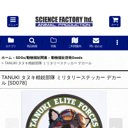
TANUKI タヌキ精鋭部隊 ミリタリー バイカー アメカジ ステッカー シール
デカール 勲章 腕章
メニュー
カート
カテゴリ
商品検索
特集
ご利用案内
問い合わせ
ホーム
>
SDGs/動物福祉関連
>
動物福祉啓発Goods
>
TANUKI タヌキ精鋭部隊 ミリタリーステッカー デカール
TANUKI タヌキ精鋭部隊 ミリタリーステッカー デカー
ル
[
SD078
]