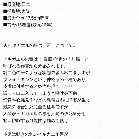
■原産地:日本
■採集地:大阪
■最大全長:17.5cm程度
■寿命:15程度(最長36年)
★ヒキガエルの持つ「毒」について…
ヒキガエルの毒は耳(鼓膜)付近の「耳腺」と
呼ばれる器官から分泌されます。
乳白色の汗のような状態で滲み出てきますが
ブフォトキシンという神経毒の一種であり
皮膚に付着すると炎症を起こしたり
誤って口に入ってしまうと嘔吐や下痢
幻覚や心臓発作などの循環器系に障害が生じ
最悪の場合は死に至る猛毒ですが
人間がヒキガエルの毒を人間の致死量分を
経口摂取する可能性は極めて低く
本来は動きの鈍いヒキガエル達が