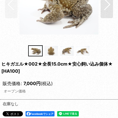
ヒキガエル★002★全長15.0cm★安心飼い込み個体★
[
HA100
]
販売価格
:
7,000
円
(税込)
オープン価格
在庫なし
Facebookでシェア