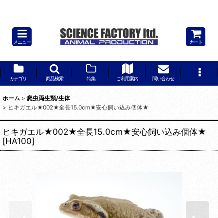
ヒキガエル【Lサイズ】ニホンヒキガエル★ガマガエル★生体販売,レンタ
ル,リース
メニュー
カート
カテゴリ
商品検索
特集
ご利用案内
問い合わせ
ホーム
>
爬虫両生類/生体
>
ヒキガエル★002★全長15.0cm★安心飼い込み個体★
ヒキガエル★002★全長15.0cm★安心飼い込み個体★
[
HA100
]