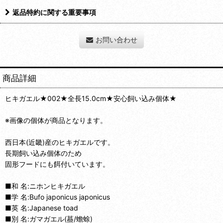
返品特約に関する重要事項
お問い合わせ
商品詳細
ヒキガエル★002★全長15.0cm★安心飼い込み個体★
※画像の個体が商品となります。
西日本(近畿)産のヒキガエルです。
長期飼い込み個体のため
固形フードにも餌付いています。
■和 名:ニホンヒキガエル
■学 名:Bufo japonicus japonicus
■英 名:Japanese toad
■別 名:ガマガエル(蟇/蟾蜍)