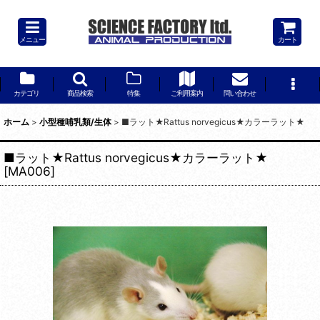
メニュー
カート
カテゴリ
商品検索
特集
ご利用案内
問い合わせ
ホーム
>
小型種哺乳類/生体
>
■ラット★Rattus norvegicus★カラーラット★
■ラット★Rattus norvegicus★カラーラット★
[
MA006
]