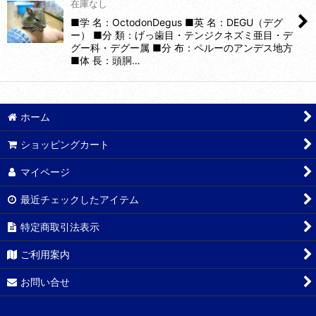
在庫なし
■学 名：OctodonDegus ■英 名：DEGU（デグ
ー） ■分 類：げっ歯目・テンジクネズミ亜目・デ
グー科・デグー属 ■分 布：ペルーのアンデス地方
■体 長：頭胴…
ホーム
ショッピングカート
マイページ
最近チェックしたアイテム
特定商取引法表示
ご利用案内
お問い合せ