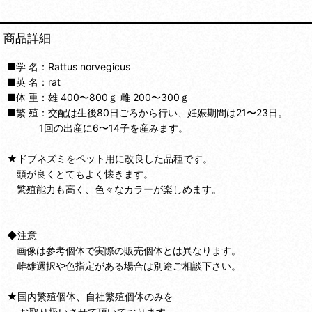
商品詳細
■学 名：Rattus norvegicus
■英 名：rat
■体 重：雄 400〜800ｇ 雌 200〜300ｇ
■繁 殖：交配は生後80日ごろから行い、妊娠期間は21〜23日。
1回の出産に6〜14子を産みます。
★ドブネズミをペット用に改良した品種です。
頭が良くとてもよく懐きます。
繁殖能力も高く、色々なカラーが楽しめます。
◆注意
画像は参考個体で実際の販売個体とは異なります。
雌雄選択や色指定がある場合は別途ご相談下さい。
★国内繁殖個体、自社繁殖個体のみを
お取り扱いさせて頂いております。