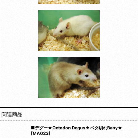
関連商品
■デグー★Octodon Degus★ベタ馴れBaby★
[
MA023
]