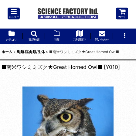
メニュー
カート
カテゴリ
商品検索
特集
ご利用案内
問い合わせ
ホーム
>
鳥類.猛禽類/生体
>
■南米ワシミミズク★Great Horned Owl■
■南米ワシミミズク★Great Horned Owl■
[
Y010
]