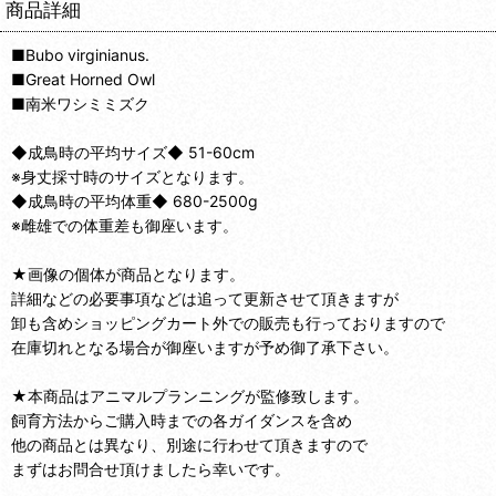
商品詳細
■Bubo virginianus.
■Great Horned Owl
■南米ワシミミズク
◆成鳥時の平均サイズ◆ 51-60cm
※身丈採寸時のサイズとなります。
◆成鳥時の平均体重◆ 680-2500g
※雌雄での体重差も御座います。
★画像の個体が商品となります。
詳細などの必要事項などは追って更新させて頂きますが
卸も含めショッピングカート外での販売も行っておりますので
在庫切れとなる場合が御座いますが予め御了承下さい。
★本商品はアニマルプランニングが監修致します。
飼育方法からご購入時までの各ガイダンスを含め
他の商品とは異なり、別途に行わせて頂きますので
まずはお問合せ頂けましたら幸いです。