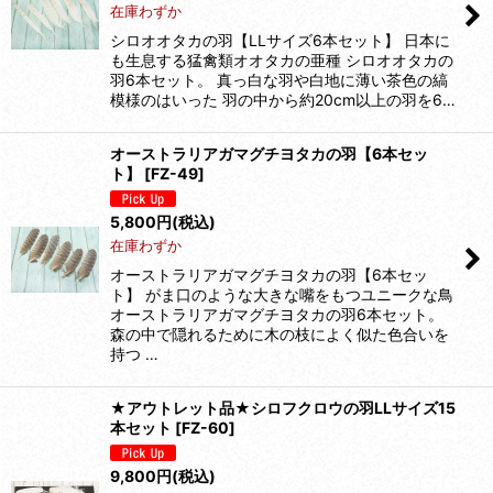
在庫わずか
シロオオタカの羽【LLサイズ6本セット】 日本に
も生息する猛禽類オオタカの亜種 シロオオタカの
羽6本セット。 真っ白な羽や白地に薄い茶色の縞
模様のはいった 羽の中から約20cm以上の羽を6…
オーストラリアガマグチヨタカの羽【6本セッ
ト】
[
FZ-49
]
5,800
円
(税込)
在庫わずか
オーストラリアガマグチヨタカの羽【6本セッ
ト】 がま口のような大きな嘴をもつユニークな鳥
オーストラリアガマグチヨタカの羽6本セット。
森の中で隠れるために木の枝によく似た色合いを
持つ …
★アウトレット品★シロフクロウの羽LLサイズ15
本セット
[
FZ-60
]
9,800
円
(税込)