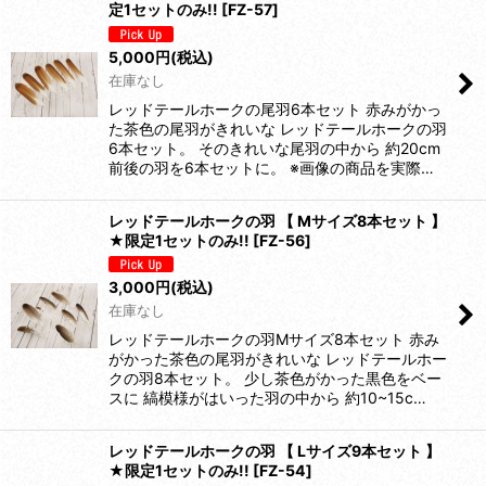
定1セットのみ!!
[
FZ-57
]
5,000
円
(税込)
在庫なし
レッドテールホークの尾羽6本セット 赤みがかっ
た茶色の尾羽がきれいな レッドテールホークの羽
6本セット。 そのきれいな尾羽の中から 約20cm
前後の羽を6本セットに。 ※画像の商品を実際…
レッドテールホークの羽 【 Mサイズ8本セット 】
★限定1セットのみ!!
[
FZ-56
]
3,000
円
(税込)
在庫なし
レッドテールホークの羽Mサイズ8本セット 赤み
がかった茶色の尾羽がきれいな レッドテールホー
クの羽8本セット。 少し茶色がかった黒色をベー
スに 縞模様がはいった羽の中から 約10~15c…
レッドテールホークの羽 【 Lサイズ9本セット 】
★限定1セットのみ!!
[
FZ-54
]