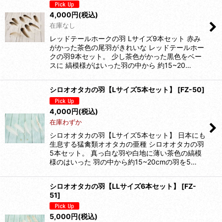
4,000
円
(税込)
在庫なし
レッドテールホークの羽 Lサイズ9本セット 赤み
がかった茶色の尾羽がきれいな レッドテールホー
クの羽9本セット。 少し茶色がかった黒色をベー
スに 縞模様がはいった羽の中から 約15~20…
シロオオタカの羽【Lサイズ5本セット】
[
FZ-50
]
4,000
円
(税込)
在庫わずか
シロオオタカの羽【Lサイズ5本セット】 日本にも
生息する猛禽類オオタカの亜種 シロオオタカの羽
5本セット。 真っ白な羽や白地に薄い茶色の縞模
様のはいった 羽の中から約15~20cmの羽を5…
シロオオタカの羽【LLサイズ6本セット】
[
FZ-
51
]
5,000
円
(税込)