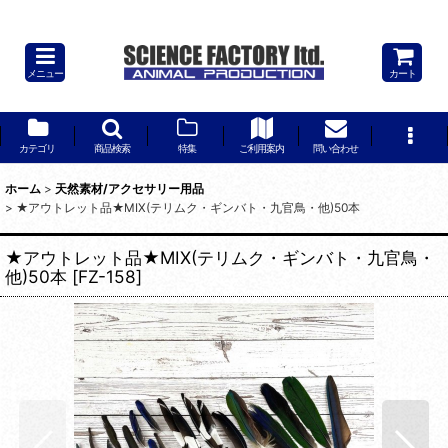
★アウトレット品★MIX(テリムク・ギンバト・九官鳥・他)50本
メニュー
カート
カテゴリ
商品検索
特集
ご利用案内
問い合わせ
ホーム
>
天然素材/アクセサリー用品
>
★アウトレット品★MIX(テリムク・ギンバト・九官鳥・他)50本
★アウトレット品★MIX(テリムク・ギンバト・九官鳥・
他)50本
[
FZ-158
]