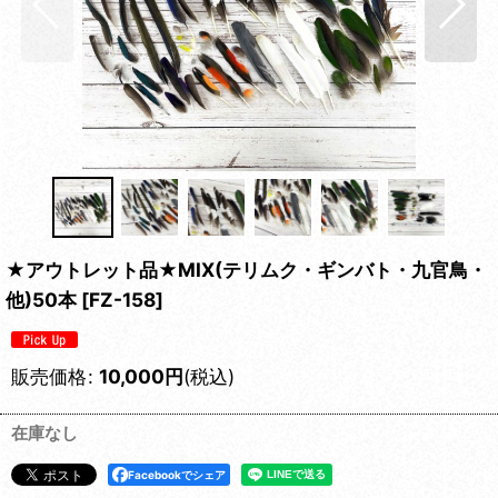
★アウトレット品★MIX(テリムク・ギンバト・九官鳥・
他)50本
[
FZ-158
]
販売価格
:
10,000
円
(税込)
在庫なし
Facebookでシェア