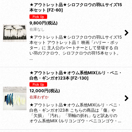
★アウトレット品★シロフクロウの羽LLサイズ15
本セット
[
FZ-60
]
9,800
円
(税込)
在庫なし
★アウトレット品★シロフクロウの羽LLサイズ15
本セット アウトレット品！ 映画「ハリー・ポッ
ター」に 主人公のパートナーとして登場する 白
い羽のフクロウ、シロフクロウの羽15本セット。
…
★アウトレット品★オウム系他MIX(ルリ・ベニ・
白色・ギンガオ)23本
[
FZ-130
]
12,000
円
(税込)
在庫わずか
★アウトレット品★オウム系他MIX(ルリ・ベニ・
白色・ギンガオ)23本 こちらの商品は「傷」や
「欠損」「汚れ」 「羽軸の折れ」など訳ありの
オウム系他MIX (ルリコンゴウ・ベニコンゴウ・…