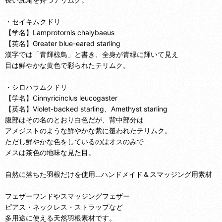
・セイキムクドリ
【学名】Lamprotornis chalybaeus
【英名】Greater blue-eared starling
漢字では「青輝椋鳥」と書き、全身が青緑に輝いて見え
目は鮮やかな黄色で彩られたテリムク。
・シロハラムクドリ
【学名】Cinnyricinclus leucogaster
【英名】Violet-backed starling、Amethyst starling
腹部はその名のとおり白色だが、背中部分は
アメジストのような鮮やかな紫に覆われたテリムク。
ただし鮮やかな色をしているのはオスのみで
メスは茶色の地味な見た目。
自然に落ちた羽根だけを使用…ハンドメイド＆スマッジング用素材
フェザーワンドやスマッジングフェザー
ピアス・ネックレス・ストラップなど
多用途に使える天然羽根素材です。