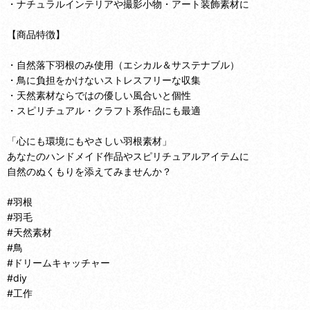
・ナチュラルインテリアや撮影小物・アート装飾素材に
【商品特徴】
・自然落下羽根のみ使用（エシカル＆サステナブル）
・鳥に負担をかけないストレスフリーな収集
・天然素材ならではの優しい風合いと個性
・スピリチュアル・クラフト系作品にも最適
「心にも環境にもやさしい羽根素材」
あなたのハンドメイド作品やスピリチュアルアイテムに
自然のぬくもりを添えてみませんか？
#羽根
#羽毛
#天然素材
#鳥
#ドリームキャッチャー
#diy
#工作