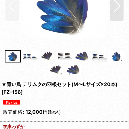
★青い鳥 テリムクの羽根セット(M〜Lサイズ×20本)
[
FZ-156
]
販売価格
:
12,000
円
(税込)
在庫わずか