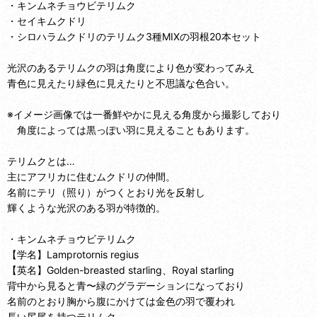
・キンムネチョウビテリムク
・セイキムクドリ
・シロハラムクドリのテリムク3種MIXの羽根20本セット
光沢のあるテリムクの羽は角度により色が変わってみえ
青色に見えたり緑色に見えたりと不思議な色合い。
※イメージ画像では一番鮮やかに見える角度から撮影しており
角度によっては黒っぽい羽に見えることもあります。
テリムクとは…
主にアフリカに住むムクドリの仲間。
名前にテリ（照り）がつくとおり光を反射し
輝くような光沢のある羽が特徴的。
・キンムネチョウビテリムク
【学名】Lamprotornis regius
【英名】Golden-breasted starling、Royal starling
背中から見ると青〜緑のグラデーションになっており
名前のとおり胸から腹にかけては金色の羽で覆われ
長い尻尾を持つテリムク。