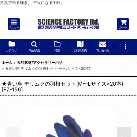
角度で語る輝き。 主役になる羽根。
一本で、場の空気が変わる。
メニュー
カート
カテゴリ
商品検索
特集
ご利用案内
問い合わせ
ホーム
>
天然素材/アクセサリー用品
>
★青い鳥 テリムクの羽根セット(M〜Lサイズ×20本)
★青い鳥 テリムクの羽根セット(M〜Lサイズ×20本)
[
FZ-156
]