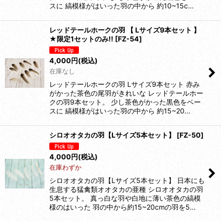
スに 縞模様がはいった羽の中から 約10~15c…
レッドテールホークの羽 【 Lサイズ9本セット 】
★限定1セットのみ!!
[
FZ-54
]
4,000
円
(税込)
在庫なし
レッドテールホークの羽 Lサイズ9本セット 赤み
がかった茶色の尾羽がきれいな レッドテールホー
クの羽9本セット。 少し茶色がかった黒色をベー
スに 縞模様がはいった羽の中から 約15~20…
シロオオタカの羽【Lサイズ5本セット】
[
FZ-50
]
4,000
円
(税込)
在庫わずか
シロオオタカの羽【Lサイズ5本セット】 日本にも
生息する猛禽類オオタカの亜種 シロオオタカの羽
5本セット。 真っ白な羽や白地に薄い茶色の縞模
様のはいった 羽の中から約15~20cmの羽を5…