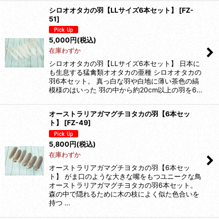
シロオオタカの羽【LLサイズ6本セット】
[
FZ-
51
]
5,000
円
(税込)
在庫わずか
シロオオタカの羽【LLサイズ6本セット】 日本に
も生息する猛禽類オオタカの亜種 シロオオタカの
羽6本セット。 真っ白な羽や白地に薄い茶色の縞
模様のはいった 羽の中から約20cm以上の羽を6…
オーストラリアガマグチヨタカの羽【6本セッ
ト】
[
FZ-49
]
5,800
円
(税込)
在庫わずか
オーストラリアガマグチヨタカの羽【6本セッ
ト】 がま口のような大きな嘴をもつユニークな鳥
オーストラリアガマグチヨタカの羽6本セット。
森の中で隠れるために木の枝によく似た色合いを
持つ …