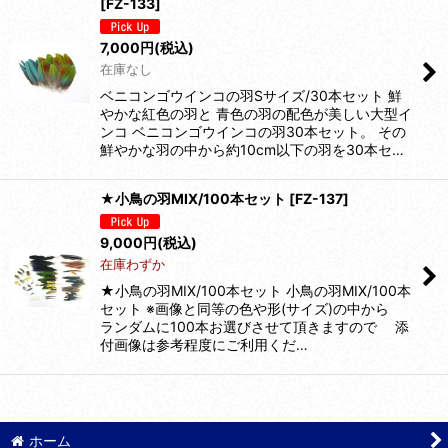
[
FZ-133
]
7,000
円
(税込)
在庫なし
ベニコンゴウインコの羽Sサイズ/30本セット 鮮
やかな紅色の羽と 青色の羽の配色が美しい大型イ
ンコ ベニコンゴウインコの羽30本セット。 その
鮮やかな羽の中から約10cm以下の羽を30本セ…
★小鳥の羽MIX/100本セット
[
FZ-137
]
9,000
円
(税込)
在庫わずか
★小鳥の羽MIX/100本セット 小鳥の羽MIX/100本
セット ※画像と同等の色や形(サイズ)の中から
ランダムに100本お選びさせて頂きますので 添
付画像は参考程度にご利用くだ…
ホーム