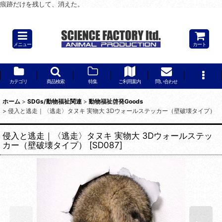
痕跡だけを残して、消えた。
「気づいたときには、もう遅い。」
メニュー
カート
カテゴリ
商品検索
特集
ご利用案内
問い合わせ
ホーム
>
SDGs/動物福祉関連
>
動物福祉啓発Goods
>
侵入と逃走｜〈逃走〉タヌキ 実物大 3Dウォールステッカー（壁破壊タイプ）
侵入と逃走｜〈逃走〉タヌキ 実物大 3Dウォールステッ
カー（壁破壊タイプ）
[
SD087
]