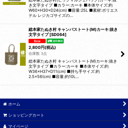
き文字タイプ ■カラー:カーキ ■本体サイズ:約
W60×H30×D24(cm) ■容量:25L ■素材:ポリエス
テル レジカゴサイズの…
総本家たぬき村 キャンバストート(M)カーキ:抜き
文字タイプ
[
SD064
]
2,800
円
(税込)
在庫数 3点
総本家たぬき村 キャンバストート(M)カーキ:抜き
文字タイプ ■カラー:カーキ ■本体サイズ:約
W36×H37×D11(cm) ■持ち手サイズ:約
2.5×56(cm) ■容量:約10L…
ホーム
ショッピングカート
マイページ