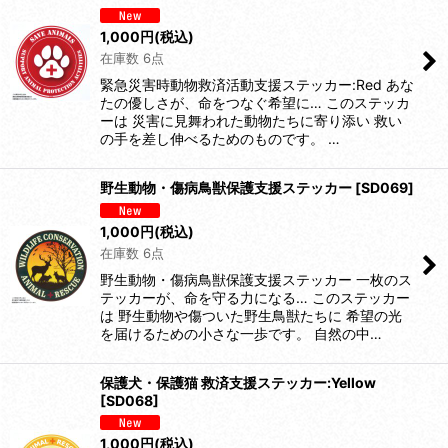
1,000
円
(税込)
在庫数 6点
緊急災害時動物救済活動支援ステッカー:Red あな
たの優しさが、命をつなぐ希望に… このステッカ
ーは 災害に見舞われた動物たちに寄り添い 救い
の手を差し伸べるためのものです。 …
野生動物・傷病鳥獣保護支援ステッカー
[
SD069
]
1,000
円
(税込)
在庫数 6点
野生動物・傷病鳥獣保護支援ステッカー 一枚のス
テッカーが、命を守る力になる… このステッカー
は 野生動物や傷ついた野生鳥獣たちに 希望の光
を届けるための小さな一歩です。 自然の中…
保護犬・保護猫 救済支援ステッカー:Yellow
[
SD068
]
1,000
円
(税込)