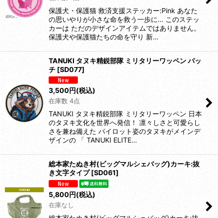
保護犬・保護猫 救済支援ステッカー:Pink あなた
の思いやりが小さな命を救う一歩に… このステッ
カーは ただのデザインアイテムではありません。
保護犬や保護猫たちの命を守り 新…
TANUKI タヌキ精鋭部隊 ミリタリーワッペン パッ
チ
[
SD077
]
3,500
円
(税込)
在庫数 4点
TANUKI タヌキ精鋭部隊 ミリタリーワッペン 日本
のタヌキ文化を世界へ発信！ 凛々しさと可愛らし
さを兼ね備えた パイロット姿のタヌキがメインデ
ザインの 「 TANUKI ELITE…
総本家たぬき村(ビッグマルシェバッグ)カーキ:抜
き文字タイプ
[
SD061
]
5,800
円
(税込)
在庫なし
総本家たぬき村(ビッグマルシェバッグ)カーキ:抜