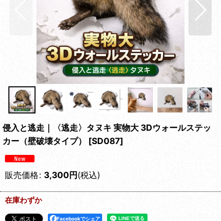
侵入と逃走｜〈逃走〉タヌキ 実物大 3Dウォールステッ
カー（壁破壊タイプ）
[
SD087
]
販売価格
:
3,300
円
(税込)
在庫わずか
Facebookでシェア