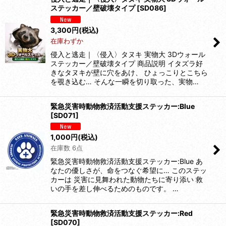
ステッカー／壁破壊タイプ
[
SD086
]
3,300
円
(税込)
在庫わずか
侵入と逃走｜〈侵入〉タヌキ 実物大 3Dウォール
ステッカー／壁破壊タイプ 商品説明 イタズラ好
きなタヌキが壁に穴をあけ、 ひょっこりとこちら
を覗き込む… そんな一瞬を切り取った、実物…
緊急災害時動物救済活動支援ステッカー:Blue
[
SD071
]
1,000
円
(税込)
在庫数 6点
緊急災害時動物救済活動支援ステッカー:Blue あ
なたの優しさが、命をつなぐ希望に… このステッ
カーは 災害に見舞われた動物たちに寄り添い 救
いの手を差し伸べるためのものです。 …
緊急災害時動物救済活動支援ステッカー:Red
[
SD070
]