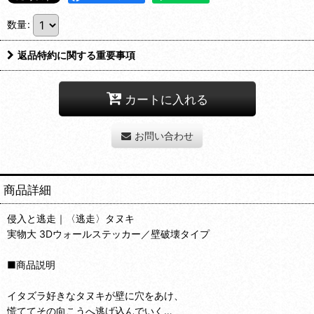
数量
:
返品特約に関する重要事項
カートに入れる
お問い合わせ
商品詳細
侵入と逃走｜〈逃走〉タヌキ
実物大 3Dウォールステッカー／壁破壊タイプ
■商品説明
イタズラ好きなタヌキが壁に穴をあけ、
慌ててその向こうへ逃げ込んでいく…