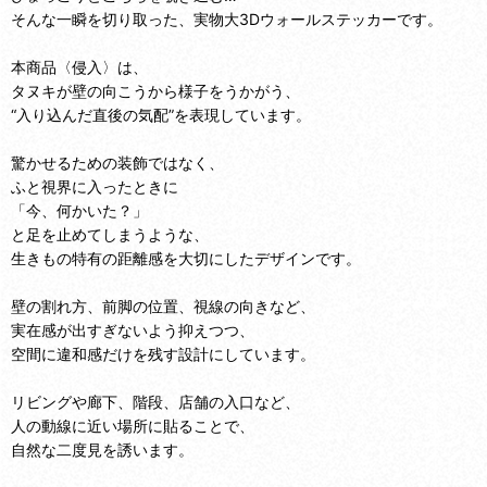
そんな一瞬を切り取った、実物大3Dウォールステッカーです。
本商品〈侵入〉は、
タヌキが壁の向こうから様子をうかがう、
“入り込んだ直後の気配”を表現しています。
驚かせるための装飾ではなく、
ふと視界に入ったときに
「今、何かいた？」
と足を止めてしまうような、
生きもの特有の距離感を大切にしたデザインです。
壁の割れ方、前脚の位置、視線の向きなど、
実在感が出すぎないよう抑えつつ、
空間に違和感だけを残す設計にしています。
リビングや廊下、階段、店舗の入口など、
人の動線に近い場所に貼ることで、
自然な二度見を誘います。