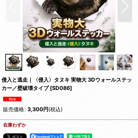
侵入と逃走｜〈侵入〉タヌキ 実物大 3Dウォールステッ
カー／壁破壊タイプ
[
SD086
]
販売価格
:
3,300
円
(税込)
在庫わずか
Facebookでシェア