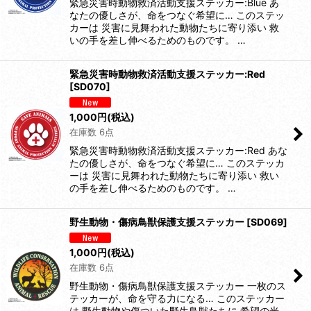
緊急災害時動物救済活動支援ステッカー:Blue あ
なたの優しさが、命をつなぐ希望に… このステッ
カーは 災害に見舞われた動物たちに寄り添い 救
いの手を差し伸べるためのものです。 …
緊急災害時動物救済活動支援ステッカー:Red
[
SD070
]
1,000
円
(税込)
在庫数 6点
緊急災害時動物救済活動支援ステッカー:Red あな
たの優しさが、命をつなぐ希望に… このステッカ
ーは 災害に見舞われた動物たちに寄り添い 救い
の手を差し伸べるためのものです。 …
野生動物・傷病鳥獣保護支援ステッカー
[
SD069
]
1,000
円
(税込)
在庫数 6点
野生動物・傷病鳥獣保護支援ステッカー 一枚のス
テッカーが、命を守る力になる… このステッカー
は 野生動物や傷ついた野生鳥獣たちに 希望の光