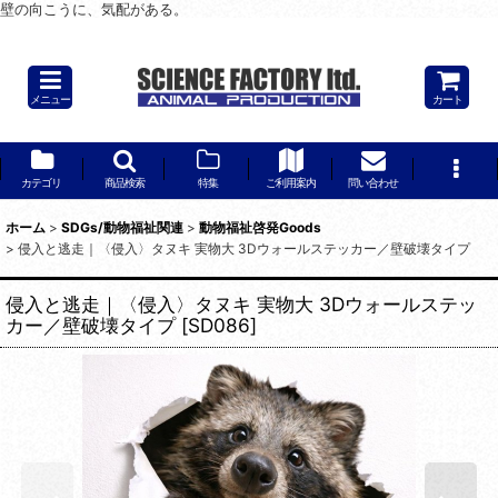
壁の向こうに、気配がある。
「入ったのか、見つかったのか。」
メニュー
カート
カテゴリ
商品検索
特集
ご利用案内
問い合わせ
ホーム
>
SDGs/動物福祉関連
>
動物福祉啓発Goods
>
侵入と逃走｜〈侵入〉タヌキ 実物大 3Dウォールステッカー／壁破壊タイプ
侵入と逃走｜〈侵入〉タヌキ 実物大 3Dウォールステッ
カー／壁破壊タイプ
[
SD086
]