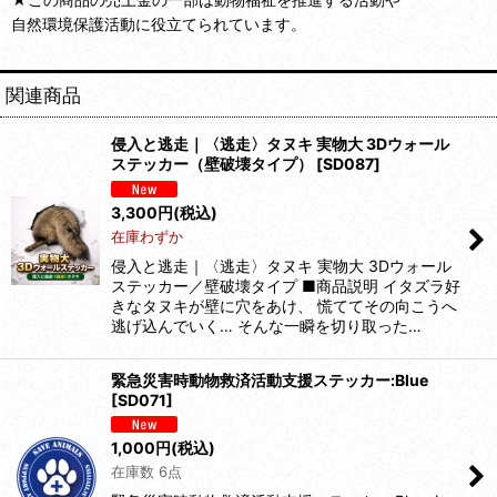
自然環境保護活動に役立てられています。
関連商品
侵入と逃走｜〈逃走〉タヌキ 実物大 3Dウォール
ステッカー（壁破壊タイプ）
[
SD087
]
3,300
円
(税込)
在庫わずか
侵入と逃走｜〈逃走〉タヌキ 実物大 3Dウォール
ステッカー／壁破壊タイプ ■商品説明 イタズラ好
きなタヌキが壁に穴をあけ、 慌ててその向こうへ
逃げ込んでいく… そんな一瞬を切り取った…
緊急災害時動物救済活動支援ステッカー:Blue
[
SD071
]
1,000
円
(税込)
在庫数 6点