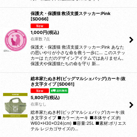
保護犬・保護猫 救済支援ステッカー:Pink
[
SD066
]
1,000
円
(税込)
在庫数 7点
保護犬・保護猫 救済支援ステッカー:Pink あなた
の思いやりが小さな命を救う一歩に… このステッ
カーは ただのデザインアイテムではありません。
保護犬や保護猫たちの命を守り 新…
総本家たぬき村(ビッグマルシェバッグ)カーキ:抜
き文字タイプ
[
SD061
]
5,800
円
(税込)
在庫なし
総本家たぬき村(ビッグマルシェバッグ)カーキ:抜
き文字タイプ ■カラー:カーキ ■本体サイズ:約
W60×H30×D24(cm) ■容量:25L ■素材:ポリエス
テル レジカゴサイズの…