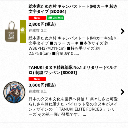
総本家たぬき村 キャンバストート(M)カーキ:抜き
文字タイプ
[
SD064
]
2,800
円
(税込)
在庫数 3点
総本家たぬき村 キャンバストート(M)カーキ:抜き
文字タイプ ■カラー:カーキ ■本体サイズ:約
W36×H37×D11(cm) ■持ち手サイズ:約
2.5×56(cm) ■容量:約10L…
TANUKI タヌキ精鋭部隊 No.1 ミリタリー (ベルク
ロ) 刺繍 ワッペン
[
SD081
]
3,600
円
(税込)
在庫数 9点
日本のタヌキ文化を世界へ発信！ 凛々しさと可愛
らしさを兼ね備えた パイロット姿のタヌキがメイ
ンデザインの 「 TANUKI ELITE FORCES 」シリ
ーズ その第一弾が登場です。 …